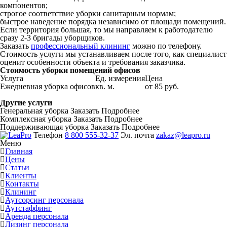
компонентов;
строгое соответствие уборки санитарным нормам;
быстрое наведение порядка независимо от площади помещений.
Если территория большая, то мы направляем к работодателю
сразу 2-3 бригады уборщиков.
Заказать
профессиональный клининг
можно по телефону.
Стоимость услуги мы устанавливаем после того, как специалист
оценит особенности объекта и требования заказчика.
Стоимость уборки помещений офисов
Услуга
Ед. измерения
Цена
Ежедневная уборка офисов
кв. м.
от 85 руб.
Другие услуги
Генеральная уборка
Заказать
Подробнее
Комплексная уборка
Заказать
Подробнее
Поддерживающая уборка
Заказать
Подробнее
Телефон
8 800 555-32-37
Эл. почта
zakaz@leapro.ru
Меню
Главная
Цены
Статьи
Клиенты
Контакты
Клининг
Аутсорсинг персонала
Аутстаффинг
Аренда персонала
Лизинг персонала