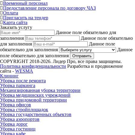
Временный персонал
Предоставление персонала по договору ЧАЗ
Оплата
Пригласить на тендер
Карта сайта
Заказать услугу
Данное поле обязательно для
заполнения
Данное поле обязательно
для заполнения
Данное поле
обязательно для заполнения
Данное
поле обязательно для заполнения
Отправить
COPYRIGHT 2018-2026. Лидер Про, все права защищены.
Политика конфиденциальности
Разработка и продвижение
сайта -
WESMA
Клининг
Уборка после ремонта
Уборка паркинга
Механизированная уборка территории
Уборка медицинских учреждений
Уборка придомовой территории
Уборка офисов
Уборка стройплощадок
Уборка государственных объектов
Уборка аэропортов
Уборка дорог
Уборка гостиниц
Уборка кафе