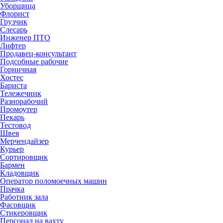
Уборщица
Флорист
Грузчик
Слесарь
Инженер ПТО
Лифтер
Продавец-консультант
Подсобные рабочие
Горничная
Хостес
Бариста
Тележечник
Разнорабочий
Промоутер
Пекарь
Тестовод
Швея
Мерчендайзер
Курьер
Сортировщик
Бармен
Кладовщик
Оператор поломоечных машин
Прачка
Работник зала
Фасовщик
Стикеровщик
Персонал на вахту