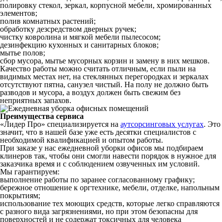
полировку стекол, зеркал, корпусной мебели, хромированных
элементов;
полив комнатных растений;
обработку дезсредством дверных ручек;
чистку ковролина и мягкой мебели пылесосом;
дезинфекцию кухонных и санитарных блоков;
мытье полов;
сбор мусора, мытье мусорных корзин и замену в них мешков.
Качество работы можно считать отличным, если пыли на
видимых местах нет, на стеклянных перегородках и зеркалах
отсутствуют пятна, санузел чистый. На полу не должно быть
разводов и мусора, а воздух должен быть свежим без
неприятных запахов.
Преимущества сервиса
«Лидер Про» специализируется на
аутсорсинговых услугах
. Это
значит, что в нашей базе уже есть десятки специалистов с
необходимой квалификацией и опытом работы.
При заказе у нас ежедневной уборки офисов мы подбираем
клинеров так, чтобы они смогли навести порядок в нужное для
заказчика время и с соблюдением озвученных им условий.
Мы гарантируем:
выполнение работы по заранее согласованному графику;
бережное отношение к оргтехнике, мебели, отделке, напольным
покрытиям;
использование тех моющих средств, которые легко справляются
с разного вида загрязнениями, но при этом безопасны для
поверхностей и не содержат токсичных для человека