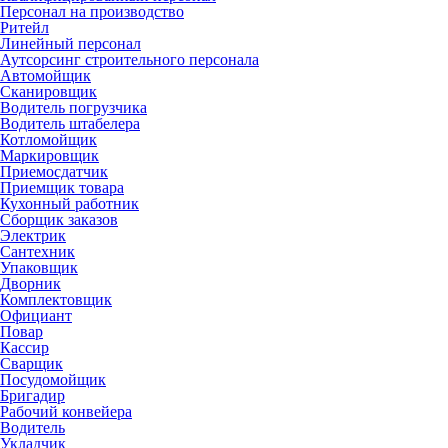
Персонал на производство
Ритейл
Линейный персонал
Аутсорсинг строительного персонала
Автомойщик
Сканировщик
Водитель погрузчика
Водитель штабелера
Котломойщик
Маркировщик
Приемосдатчик
Приемщик товара
Кухонный работник
Сборщик заказов
Электрик
Сантехник
Упаковщик
Дворник
Комплектовщик
Официант
Повар
Кассир
Сварщик
Посудомойщик
Бригадир
Рабочий конвейера
Водитель
Укладчик