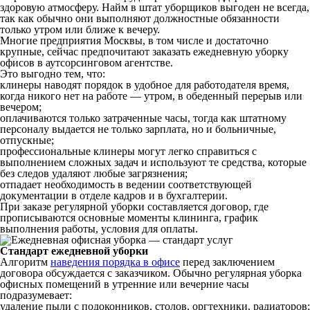
здоровую атмосферу. Найм в штат уборщиков выгоден не всегда,
так как обычно они выполняют должностные обязанности
только утром или ближе к вечеру.
Многие предприятия Москвы, в том числе и достаточно
крупные, сейчас предпочитают заказать ежедневную уборку
офисов в аутсорсинговом агентстве.
Это выгодно тем, что:
клинеры наводят порядок в удобное для работодателя время,
когда никого нет на работе — утром, в обеденный перерыв или
вечером;
оплачиваются только затраченные часы, тогда как штатному
персоналу выдается не только зарплата, но и больничные,
отпускные;
профессиональные клинеры могут легко справиться с
выполнением сложных задач и используют те средства, которые
без следов удаляют любые загрязнения;
отпадает необходимость в ведении соответствующей
документации в отделе кадров и в бухгалтерии.
При заказе регулярной уборки составляется договор, где
прописываются основные моменты клининга, график
выполнения работы, условия для оплаты.
Стандарт ежедневной уборки
Алгоритм
наведения порядка в офисе
перед заключением
договора обсуждается с заказчиком. Обычно регулярная уборка
офисных помещений в утренние или вечерние часы
подразумевает:
удаление пыли с подоконников, столов, оргтехники, радиаторов;