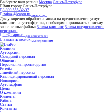
Выберите ваш регион
Москва
Санкт-Петербург
Ваш город:
Санкт-Петербург
8 800 555-32-37
zakaz@leapro.ru
заказ услуг
Для ускорения обработки заявки на предоставление услуг
клининга и аутстаффинга, необходимо приложить к письму
заполненные файлы:
Заявка клининг
Заявка предоставление
персонала
hr@leapro.ru
для соискателей
Заказать звонок
мы перезвоним
Клининг
Аутсорсинг
Складской персонал
Общепит
Персонал на производство
Ритейл
Линейный персонал
Квалифицированный персонал
Нонкоринг
Аутстаффинг
Цены
О компании
Клиенты
Работа
Статьи
Контакты