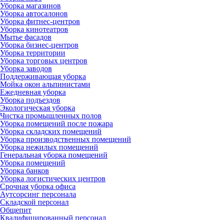
Уборка магазинов
Уборка автосалонов
Уборка фитнес-центров
Уборка кинотеатров
Мытье фасадов
Уборка бизнес-центров
Уборка территории
Уборка торговых центров
Уборка заводов
Поддерживающая уборка
Мойка окон альпинистами
Ежедневная уборка
Уборка подъездов
Экологическая уборка
Чистка промышленных полов
Уборка помещений после пожара
Уборка складских помещений
Уборка производственных помещений
Уборка нежилых помещений
Генеральная уборка помещений
Уборка помещений
Уборка банков
Уборка логистических центров
Срочная уборка офиса
Аутсорсинг персонала
Складской персонал
Общепит
Квалифицированный персонал