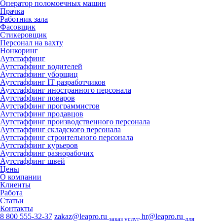
Оператор поломоечных машин
Прачка
Работник зала
Фасовщик
Стикеровщик
Персонал на вахту
Нонкоринг
Аутстаффинг
Аутстаффинг водителей
Аутстаффинг уборщиц
Аутстаффинг IT разработчиков
Аутстаффинг иностранного персонала
Аутстаффинг поваров
Аутстаффинг программистов
Аутстаффинг продавцов
Аутстаффинг производственного персонала
Аутстаффинг складского персонала
Аутстаффинг строительного персонала
Аутстаффинг курьеров
Аутстаффинг разнорабочих
Аутстаффинг швей
Цены
О компании
Клиенты
Работа
Статьи
Контакты
8 800 555-32-37
zakaz@leapro.ru
hr@leapro.ru
заказ услуг
для