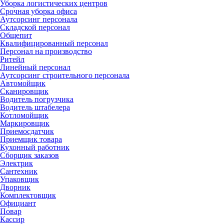
Уборка логистических центров
Срочная уборка офиса
Аутсорсинг персонала
Складской персонал
Общепит
Квалифицированный персонал
Персонал на производство
Ритейл
Линейный персонал
Аутсорсинг строительного персонала
Автомойщик
Сканировщик
Водитель погрузчика
Водитель штабелера
Котломойщик
Маркировщик
Приемосдатчик
Приемщик товара
Кухонный работник
Сборщик заказов
Электрик
Сантехник
Упаковщик
Дворник
Комплектовщик
Официант
Повар
Кассир