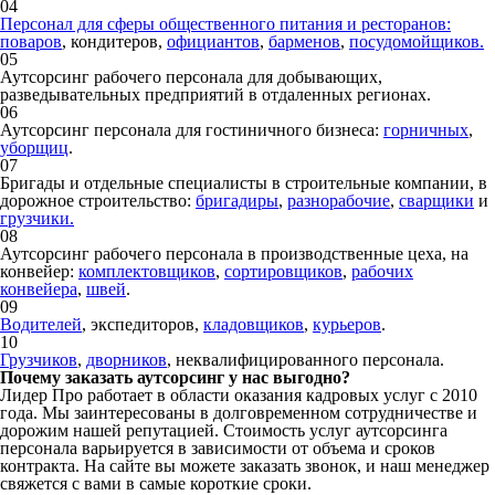
04
Персонал для сферы общественного питания и ресторанов:
поваров
, кондитеров,
официантов
,
барменов
,
посудомойщиков.
05
Аутсорсинг рабочего персонала для добывающих,
разведывательных предприятий в отдаленных регионах.
06
Аутсорсинг персонала для гостиничного бизнеса:
горничных
,
уборщиц
.
07
Бригады и отдельные специалисты в строительные компании, в
дорожное строительство:
бригадиры
,
разнорабочие
,
сварщики
и
грузчики.
08
Аутсорсинг рабочего персонала в производственные цеха, на
конвейер:
комплектовщиков
,
сортировщиков
,
рабочих
конвейера
,
швей
.
09
Водителей
, экспедиторов,
кладовщиков
,
курьеров
.
10
Грузчиков
,
дворников
, неквалифицированного персонала.
Почему заказать аутсорсинг у нас выгодно?
Лидер Про работает в области оказания кадровых услуг с 2010
года. Мы заинтересованы в долговременном сотрудничестве и
дорожим нашей репутацией. Стоимость услуг аутсорсинга
персонала варьируется в зависимости от объема и сроков
контракта. На сайте вы можете заказать звонок, и наш менеджер
свяжется с вами в самые короткие сроки.