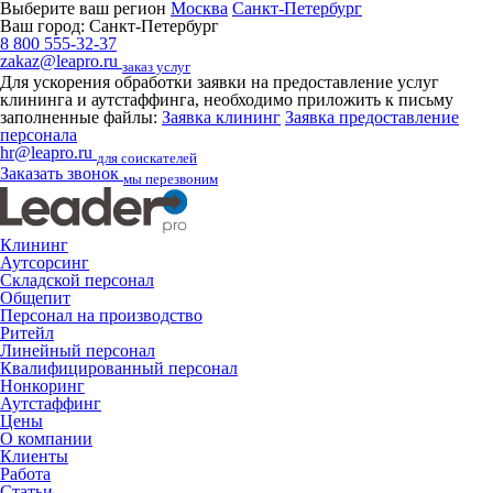
Выберите ваш регион
Москва
Санкт-Петербург
Ваш город:
Санкт-Петербург
8 800 555-32-37
zakaz@leapro.ru
заказ услуг
Для ускорения обработки заявки на предоставление услуг
клининга и аутстаффинга, необходимо приложить к письму
заполненные файлы:
Заявка клининг
Заявка предоставление
персонала
hr@leapro.ru
для соискателей
Заказать звонок
мы перезвоним
Клининг
Аутсорсинг
Складской персонал
Общепит
Персонал на производство
Ритейл
Линейный персонал
Квалифицированный персонал
Нонкоринг
Аутстаффинг
Цены
О компании
Клиенты
Работа
Статьи