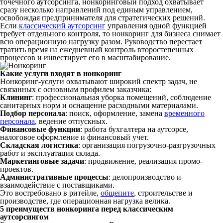
точечного аутсорсинга, нонкоринговый подход охватывает
сразу несколько направлений под единым управлением,
освобождая предпринимателя для стратегических решений.
Если
классический аутсорсинг
управления одной функцией
требует отдельного контроля, то нонкоринг для бизнеса снимает
всю операционную нагрузку разом. Руководство перестает
тратить время на ежедневный контроль второстепенных
процессов и инвестирует его в масштабирование.
Какие услуги входят в нонкоринг
Нонкоринг-услуги охватывают широкий спектр задач, не
связанных с основным профилем заказчика:
Клининг
: профессиональная уборка помещений, соблюдение
санитарных норм и оснащение расходными материалами.
Подбор
персонала
: поиск, оформление, замена
временного
персонала
, ведение отпускных.
Финансовые
функции
: работа бухгалтера на аутсорсе,
налоговое оформление и финансовый учет.
Складская логистика
: организация погрузочно-разгрузочных
работ и эксплуатация склада.
Маркетинговые
задачи
: продвижение, реализация промо-
проектов.
Административные процессы
: делопроизводство и
взаимодействие с поставщиками.
Это востребовано в ритейле,
общепите
, строительстве и
производстве, где операционная нагрузка велика.
5 преимуществ нонкоринга перед классическим
аутсорсингом