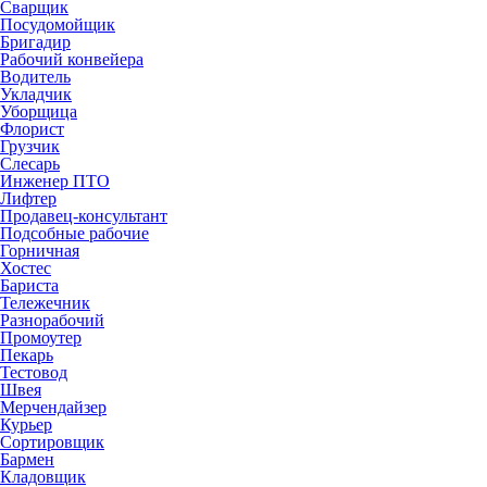
Сварщик
Посудомойщик
Бригадир
Рабочий конвейера
Водитель
Укладчик
Уборщица
Флорист
Грузчик
Слесарь
Инженер ПТО
Лифтер
Продавец-консультант
Подсобные рабочие
Горничная
Хостес
Бариста
Тележечник
Разнорабочий
Промоутер
Пекарь
Тестовод
Швея
Мерчендайзер
Курьер
Сортировщик
Бармен
Кладовщик