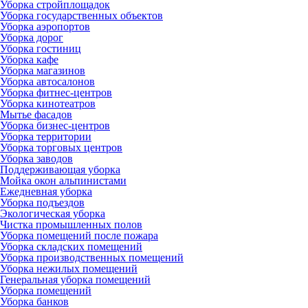
Уборка стройплощадок
Уборка государственных объектов
Уборка аэропортов
Уборка дорог
Уборка гостиниц
Уборка кафе
Уборка магазинов
Уборка автосалонов
Уборка фитнес-центров
Уборка кинотеатров
Мытье фасадов
Уборка бизнес-центров
Уборка территории
Уборка торговых центров
Уборка заводов
Поддерживающая уборка
Мойка окон альпинистами
Ежедневная уборка
Уборка подъездов
Экологическая уборка
Чистка промышленных полов
Уборка помещений после пожара
Уборка складских помещений
Уборка производственных помещений
Уборка нежилых помещений
Генеральная уборка помещений
Уборка помещений
Уборка банков