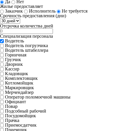
Да
Нет
Жилье предоставляет
Заказчик
Исполнитель
Не требуется
Срочность предоставления (дни)
Отсрочка количества дней
Специализация персонала
Водитель
Водитель погрузчика
Водитель штабеллера
Горничная
Грузчик
Дворник
Кассир
Кладовщик
Комплектовщик
Котломойщик
Маркировщик
Мерчендайзер
Оператор поломоечной машины
Официант
Повар
Подсобный рабочий
Посудомойщик
Прачка
Приемосдатчик
Приемщик