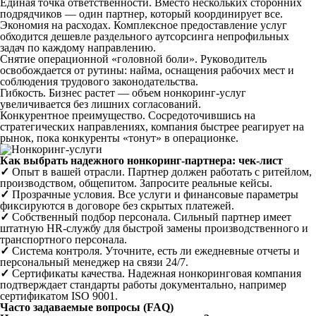
Единая точка ответственности. Вместо нескольких сторонних
подрядчиков — один партнер, который координирует все.
Экономия на расходах. Комплексное предоставление услуг
обходится дешевле раздельного аутсорсинга непрофильных
задач по каждому направлению.
Снятие операционной «головной боли». Руководитель
освобождается от рутины: найма, оснащения рабочих мест и
соблюдения трудового законодательства.
Гибкость. Бизнес растет — объем нонкоринг-услуг
увеличивается без лишних согласований.
Конкурентное преимущество. Сосредоточившись на
стратегических направлениях, компания быстрее реагирует на
рынок, пока конкуренты «тонут» в операционке.
Как выбрать надежного нонкоринг-партнера: чек-лист
✓
Опыт в вашей отрасли. Партнер должен работать с ритейлом,
производством, общепитом. Запросите реальные кейсы.
✓
Прозрачные условия. Все услуги и финансовые параметры
фиксируются в договоре без скрытых платежей.
✓
Собственный подбор персонала. Сильный партнер имеет
штатную HR-службу для быстрой замены производственного и
транспортного персонала.
✓
Система контроля. Уточните, есть ли ежедневные отчеты и
персональный менеджер на связи 24/7.
✓
Сертификаты качества. Надежная нонкоринговая компания
подтверждает стандарты работы документально, например
сертификатом ISO 9001.
Часто задаваемые вопросы (FAQ)