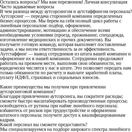
Остались вопросы? Мы вам перезвоним!
Личная консультация
Часто задаваемые вопросы
В чем разница между аутсорсингом и аутстаффингом персонала?
Аутсорсинг — передача сторонней компании определенных
бизнес-процессов. Мы берем на себя полный цикл работы с
линейным персоналом: подбор, оформление,
администрирование, мотивацию и обеспечение всеми
необходимыми условиями (проезд, проживание, спецодежда,
изготовление медицинских и прочих документов). Вы
получаете готовую команду, которая выполняет поставленные
задачи, а мы несем ответственность за ее эффективность.
Аутстаффинг — вывод сотрудников из штата вашей компании и
оформление их в нашей компании. Сотрудники продолжают
работать на прежнем месте, выполняя свои обязанности, но
юридически числятся у нас в штате. Это позволяет передать нам
только обязанности по расчету и выплате заработной платы,
уплату НДФЛ, страховых и социальных взносов.
Какие преимущества мы получим при привлечении
аутсорсинговой компании?
Благодаря привлечению аутсорсинга, вы сократите расходы;
сможете быстро масштабировать производственные процессы;
освободитесь от рутины при найме линейного персонала;
избавитесь от рисков при трудоустройстве и оформлении
штатного персонала; получите доступ к квалифицированным
кадрам.
Какой персонал вы сможете предоставить?
Мы специализируемся на подборе широкого спектра линейного