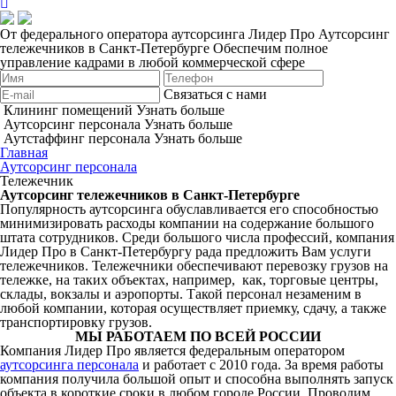
От федерального оператора аутсорсинга Лидер Про
Аутсорсинг
тележечников в Санкт-Петербурге
Обеспечим полное
управление кадрами в любой коммерческой сфере
Связаться с нами
Клининг помещений
Узнать больше
Аутсорсинг персонала
Узнать больше
Аутстаффинг персонала
Узнать больше
Главная
Аутсорсинг персонала
Тележечник
Аутсорсинг тележечников в Санкт-Петербурге
Популярность аутсорсинга обуславливается его способностью
минимизировать расходы компании на содержание большого
штата сотрудников. Среди большого числа профессий, компания
Лидер Про в Санкт-Петербургу рада предложить Вам услуги
тележечников. Тележечники обеспечивают перевозку грузов на
тележке, на таких объектах, например, как, торговые центры,
склады, вокзалы и аэропорты. Такой персонал незаменим в
любой компании, которая осуществляет приемку, сдачу, а также
транспортировку грузов.
МЫ РАБОТАЕМ ПО ВСЕЙ РОССИИ
Компания Лидер Про является федеральным оператором
аутсорсинга персонала
и работает с 2010 года. За время работы
компания получила большой опыт и способна выполнять запуск
объекта в короткие сроки в любом городе России. Проводим