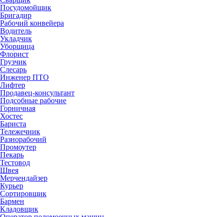
Посудомойщик
Бригадир
Рабочий конвейера
Водитель
Укладчик
Уборщица
Флорист
Грузчик
Слесарь
Инженер ПТО
Лифтер
Продавец-консультант
Подсобные рабочие
Горничная
Хостес
Бариста
Тележечник
Разнорабочий
Промоутер
Пекарь
Тестовод
Швея
Мерчендайзер
Курьер
Сортировщик
Бармен
Кладовщик
Оператор поломоечных машин