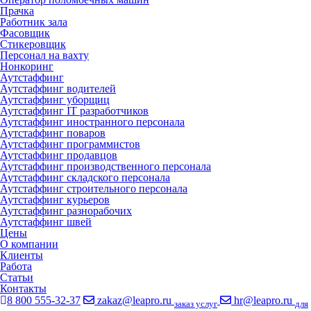
Прачка
Работник зала
Фасовщик
Стикеровщик
Персонал на вахту
Нонкоринг
Аутстаффинг
Аутстаффинг водителей
Аутстаффинг уборщиц
Аутстаффинг IT разработчиков
Аутстаффинг иностранного персонала
Аутстаффинг поваров
Аутстаффинг программистов
Аутстаффинг продавцов
Аутстаффинг производственного персонала
Аутстаффинг складского персонала
Аутстаффинг строительного персонала
Аутстаффинг курьеров
Аутстаффинг разнорабочих
Аутстаффинг швей
Цены
О компании
Клиенты
Работа
Статьи
Контакты
8 800 555-32-37
zakaz@leapro.ru
hr@leapro.ru
заказ услуг
для