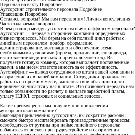
Персонал на вахту
Подробнее
Аутсорсинг строительного персонала
Подробнее
Упаковщик
Подробнее
Остались вопросы? Мы вам перезвоним!
Личная консультация
Часто задаваемые вопросы
В чем разница между аутсорсингом и аутстаффингом персонала?
Аутсорсинг — передача сторонней компании определенных
бизнес-процессов. Мы берем на себя полный цикл работы с
линейным персоналом: подбор, оформление,
администрирование, мотивацию и обеспечение всеми
необходимыми условиями (проезд, проживание, спецодежда,
изготовление медицинских и прочих документов). Вы
получаете готовую команду, которая выполняет поставленные
задачи, а мы несем ответственность за ее эффективность.
Аутстаффинг — вывод сотрудников из штата вашей компании и
оформление их в нашей компании. Сотрудники продолжают
работать на прежнем месте, выполняя свои обязанности, но
юридически числятся у нас в штате. Это позволяет передать нам
только обязанности по расчету и выплате заработной платы,
уплату НДФЛ, страховых и социальных взносов.
Какие преимущества мы получим при привлечении
аутсорсинговой компании?
Благодаря привлечению аутсорсинга, вы сократите расходы;
сможете быстро масштабировать производственные процессы;
освободитесь от рутины при найме линейного персонала;
избавитесь от рисков при трудоустройстве и оформлении
штатного персонала; получите доступ к квалифицированным