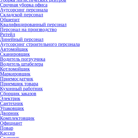
Срочная уборка офиса
Аутсорсинг персонала
Складской персонал
Общепит
Квалифицированный персонал
Персонал на производство
Ритейл
Линейный персонал
Аутсорсинг строительного персонала
Автомойщик
Сканировщик
Водитель погрузчика
Водитель штабелера
Котломойщик
Маркировщик
Приемосдатчик
Приемщик товара
Кухонный работник
Сборщик заказов
Электрик
Сантехник
Упаковщик
Дворник
Комплектовщик
Официант
Повар
Кассир
Сварщик