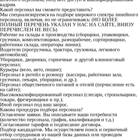
кадрам.
Какой персонал вы сможете предоставить?
Мы специализируемся на подборе широкого спектра линейного
персонала, включая, но не ограничиваясь: (НО БОЛЕЕ
ПОЛНЫЙ ПЕРЕЧЕНЬ УКАЗАН У НАС НА САЙТЕ, ВНИЗУ
ПЕРЕЧИСЛЕН НЕ ВЕСЬ)
Рабочие на склады и производства (сборщики, упаковщики,
грузчики, комплектовщики, разнорабочие, сортировщики,
работники склада, операторы линии);
Водители (прогрузчика, трактора, грузовика, легкового
автомобиля);
Уборщики, дворники, горничные и другой клининговый
персонал;
Курьеры (вело, авто, пешие);
Персонал в ритейл и розницу (кассиры, работники зала,
грузчики, пекари, уборщики, и др.);
Персонал общественного питаний и отелей (перчисление есть
на сайте);
Высококвалифицированный персонал (слесари, стропальщики,
токари, фрезеровщики и пр.);
Иной персонал под ваш запрос.
Какова процедура подбора персонала?
Оставление заявки. Вы описываете ваши потребности
(количество персонала, график, квалификация и т.д.)
Согласование тарифов и подписание договора.
Подбор кандидатов. Мы осуществляем поиск и первичный
отбор сотрудников из нашей базы данных или проводим
дополнительный набор.