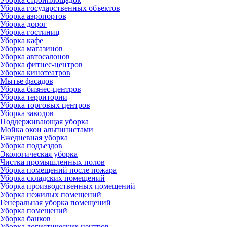
Уборка государственных объектов
Уборка аэропортов
Уборка дорог
Уборка гостиниц
Уборка кафе
Уборка магазинов
Уборка автосалонов
Уборка фитнес-центров
Уборка кинотеатров
Мытье фасадов
Уборка бизнес-центров
Уборка территории
Уборка торговых центров
Уборка заводов
Поддерживающая уборка
Мойка окон альпинистами
Ежедневная уборка
Уборка подъездов
Экологическая уборка
Чистка промышленных полов
Уборка помещений после пожара
Уборка складских помещений
Уборка производственных помещений
Уборка нежилых помещений
Генеральная уборка помещений
Уборка помещений
Уборка банков
Уборка логистических центров