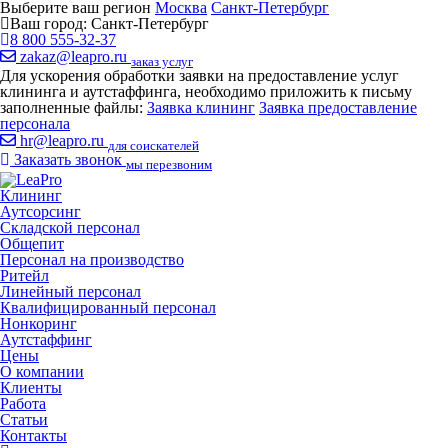
Выберите ваш регион
Москва
Санкт-Петербург
Ваш город:
Санкт-Петербург
8 800 555-32-37
zakaz@leapro.ru
заказ услуг
Для ускорения обработки заявки на предоставление услуг
клининга и аутстаффинга, необходимо приложить к письму
заполненные файлы:
Заявка клининг
Заявка предоставление
персонала
hr@leapro.ru
для соискателей
Заказать звонок
мы перезвоним
Клининг
Аутсорсинг
Складской персонал
Общепит
Персонал на производство
Ритейл
Линейный персонал
Квалифицированный персонал
Нонкоринг
Аутстаффинг
Цены
О компании
Клиенты
Работа
Статьи
Контакты