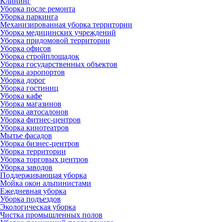
Клининг
Уборка после ремонта
Уборка паркинга
Механизированная уборка территории
Уборка медицинских учреждений
Уборка придомовой территории
Уборка офисов
Уборка стройплощадок
Уборка государственных объектов
Уборка аэропортов
Уборка дорог
Уборка гостиниц
Уборка кафе
Уборка магазинов
Уборка автосалонов
Уборка фитнес-центров
Уборка кинотеатров
Мытье фасадов
Уборка бизнес-центров
Уборка территории
Уборка торговых центров
Уборка заводов
Поддерживающая уборка
Мойка окон альпинистами
Ежедневная уборка
Уборка подъездов
Экологическая уборка
Чистка промышленных полов