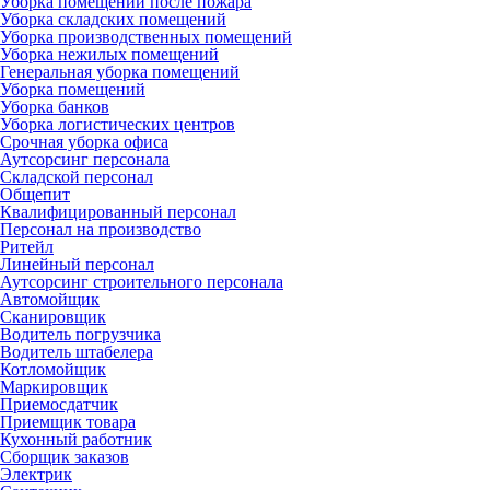
Уборка помещений после пожара
Уборка складских помещений
Уборка производственных помещений
Уборка нежилых помещений
Генеральная уборка помещений
Уборка помещений
Уборка банков
Уборка логистических центров
Срочная уборка офиса
Аутсорсинг персонала
Складской персонал
Общепит
Квалифицированный персонал
Персонал на производство
Ритейл
Линейный персонал
Аутсорсинг строительного персонала
Автомойщик
Сканировщик
Водитель погрузчика
Водитель штабелера
Котломойщик
Маркировщик
Приемосдатчик
Приемщик товара
Кухонный работник
Сборщик заказов
Электрик