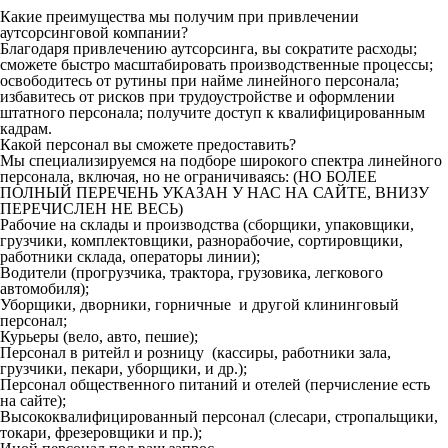
Какие преимущества мы получим при привлечении
аутсорсинговой компании?
Благодаря привлечению аутсорсинга, вы сократите расходы;
сможете быстро масштабировать производственные процессы;
освободитесь от рутины при найме линейного персонала;
избавитесь от рисков при трудоустройстве и оформлении
штатного персонала; получите доступ к квалифицированным
кадрам.
Какой персонал вы сможете предоставить?
Мы специализируемся на подборе широкого спектра линейного
персонала, включая, но не ограничиваясь: (НО БОЛЕЕ
ПОЛНЫЙ ПЕРЕЧЕНЬ УКАЗАН У НАС НА САЙТЕ, ВНИЗУ
ПЕРЕЧИСЛЕН НЕ ВЕСЬ)
Рабочие на склады и производства (сборщики, упаковщики,
грузчики, комплектовщики, разнорабочие, сортировщики,
работники склада, операторы линии);
Водители (прогрузчика, трактора, грузовика, легкового
автомобиля);
Уборщики, дворники, горничные и другой клининговый
персонал;
Курьеры (вело, авто, пешие);
Персонал в ритейл и розницу (кассиры, работники зала,
грузчики, пекари, уборщики, и др.);
Персонал общественного питаний и отелей (перчисление есть
на сайте);
Высококвалифицированный персонал (слесари, стропальщики,
токари, фрезеровщики и пр.);