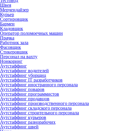
Тестовод
Швея
Мерчендайзер
Курьер
Сортировщик
Бармен
Кладовщик
Оператор поломоечных машин
Прачка
Работник зала
Фасовщик
Стикеровщик
Персонал на вахту
Нонкоринг
Аутстаффинг
Аутстаффинг водителей
Аутстаффинг уборщиц
Аутстаффинг IT разработчиков
Аутстаффинг иностранного персонала
Аутстаффинг поваров
Аутстаффинг программистов
Аутстаффинг продавцов
Аутстаффинг производственного персонала
Аутстаффинг складского персонала
Аутстаффинг строительного персонала
Аутстаффинг курьеров
Аутстаффинг разнорабочих
Аутстаффинг швей