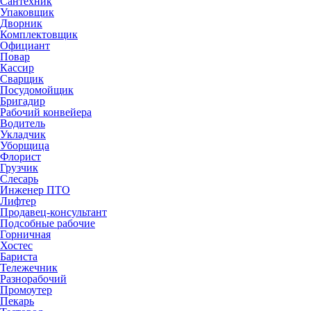
Сантехник
Упаковщик
Дворник
Комплектовщик
Официант
Повар
Кассир
Сварщик
Посудомойщик
Бригадир
Рабочий конвейера
Водитель
Укладчик
Уборщица
Флорист
Грузчик
Слесарь
Инженер ПТО
Лифтер
Продавец-консультант
Подсобные рабочие
Горничная
Хостес
Бариста
Тележечник
Разнорабочий
Промоутер
Пекарь