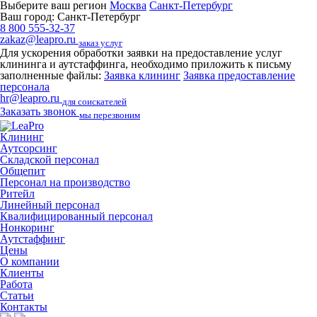
Выберите ваш регион
Москва
Санкт-Петербург
Ваш город:
Санкт-Петербург
8 800 555-32-37
zakaz@leapro.ru
заказ услуг
Для ускорения обработки заявки на предоставление услуг
клининга и аутстаффинга, необходимо приложить к письму
заполненные файлы:
Заявка клининг
Заявка предоставление
персонала
hr@leapro.ru
для соискателей
Заказать звонок
мы перезвоним
Клининг
Аутсорсинг
Складской персонал
Общепит
Персонал на производство
Ритейл
Линейный персонал
Квалифицированный персонал
Нонкоринг
Аутстаффинг
Цены
О компании
Клиенты
Работа
Статьи
Контакты