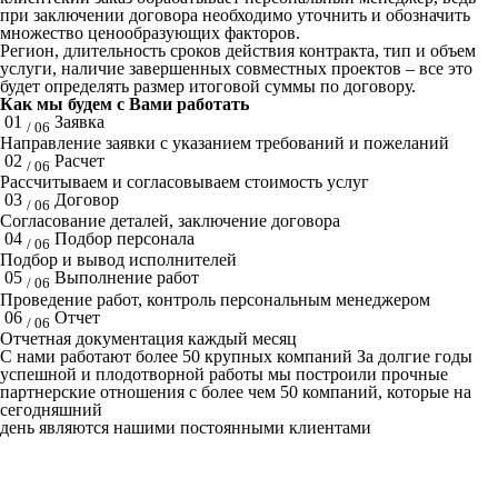
при заключении договора необходимо уточнить и обозначить
множество ценообразующих факторов.
Регион, длительность сроков действия контракта, тип и объем
услуги, наличие завершенных совместных проектов – все это
будет определять размер итоговой суммы по договору.
Как мы будем с Вами работать
01
Заявка
/ 06
Направление заявки с указанием требований и пожеланий
02
Расчет
/ 06
Рассчитываем и согласовываем стоимость услуг
03
Договор
/ 06
Согласование деталей, заключение договора
04
Подбор персонала
/ 06
Подбор и вывод исполнителей
05
Выполнение работ
/ 06
Проведение работ, контроль персональным менеджером
06
Отчет
/ 06
Отчетная документация каждый месяц
C нами работают
более 50
крупных компаний
За долгие годы
успешной и плодотворной работы мы построили прочные
партнерские отношения с более чем 50 компаний, которые на
сегодняшний
день являются нашими постоянными клиентами